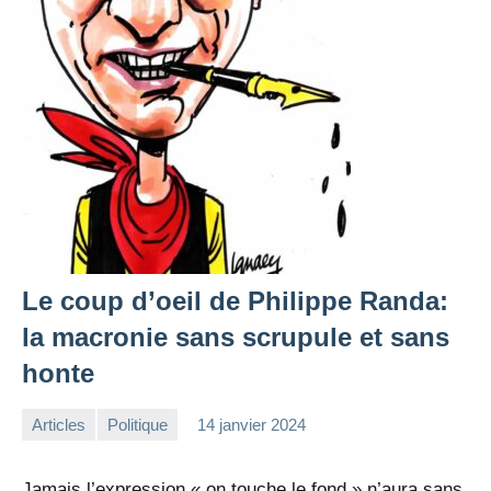
Le coup d’oeil de Philippe Randa:
la macronie sans scrupule et sans
honte
Articles
Politique
14 janvier 2024
la
Aucun
Rédaction
commentaire
Jamais l’expression « on touche le fond » n’aura sans