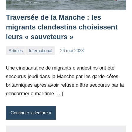
Traversée de la Manche : les
migrants clandestins choisissent
leurs « sauveteurs »
Articles
International
26 mai 2023
la
Aucun
Rédaction
commentaire
Une cinquantaine de migrants clandestins ont été
secourus jeudi dans la Manche par les garde-côtes
britanniques après avoir refusé d’être secourus par la
gendarmerie maritime […]
Continuer la lecture