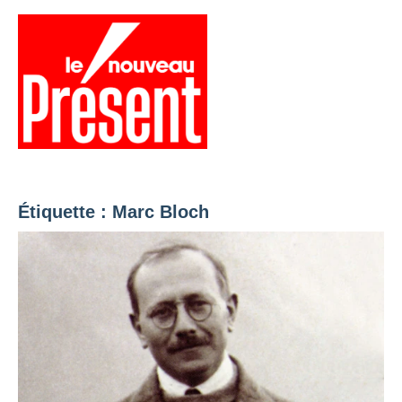
Aller
au
contenu
Menu
Présent
Hebdo
Étiquette :
Marc Bloch