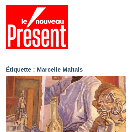
Aller
au
contenu
Menu
Présent
Hebdo
Étiquette :
Marcelle Maltais