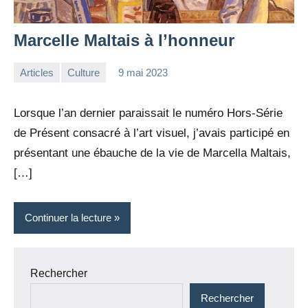
Marcelle Maltais à l’honneur
Articles
Culture
9 mai 2023
la
Aucun
Rédaction
commentaire
Lorsque l’an dernier paraissait le numéro Hors-Série
de Présent consacré à l’art visuel, j’avais participé en
présentant une ébauche de la vie de Marcella Maltais,
[…]
Continuer la lecture
Rechercher
Rechercher