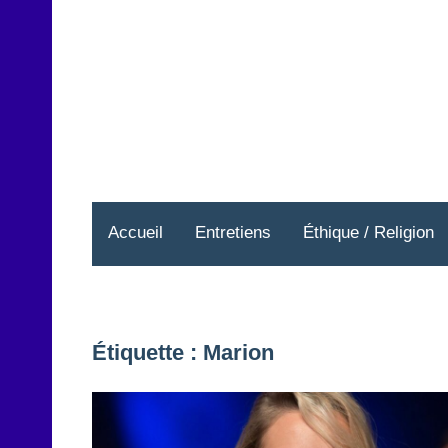
Aller
au
contenu
Accueil
Entretiens
Éthique / Religion
Étiquette :
Marion