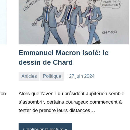
Emmanuel Macron isolé: le
dessin de Chard
Articles
Politique
27 juin 2024
la
Aucun
Rédaction
commentaire
ron
Alors que l’avenir du président Jupitérien semble
s’assombrir, certains courageux commencent à
tenter de prendre leurs distances…
Continuer la lecture