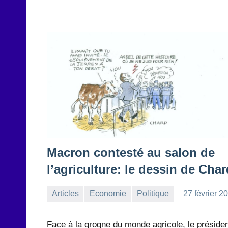
Macron contesté au salon de
l’agriculture: le dessin de Char
Articles
Economie
Politique
27 février 2
la
Aucun
Rédaction
commentaire
Face à la grogne du monde agricole, le préside