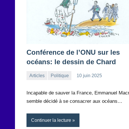
Conférence de l’ONU sur les
océans: le dessin de Chard
Articles
Politique
10 juin 2025
la
Aucun
Rédaction
commentaire
Incapable de sauver la France, Emmanuel Mac
semble décidé à se consacrer aux océans…
Continuer la lecture