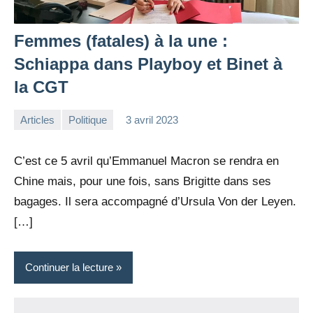
Femmes (fatales) à la une :
Schiappa dans Playboy et Binet à
la CGT
Articles
Politique
3 avril 2023
la
Aucun
Rédaction
commentaire
C’est ce 5 avril qu’Emmanuel Macron se rendra en
Chine mais, pour une fois, sans Brigitte dans ses
bagages. Il sera accompagné d’Ursula Von der Leyen.
[…]
Continuer la lecture