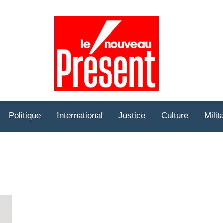
Prése
Hebd
Politique
International
Justice
Culture
Milit