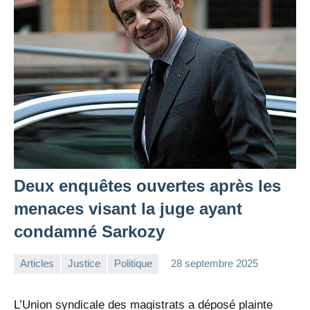
Deux enquêtes ouvertes après les
menaces visant la juge ayant
condamné Sarkozy
Articles
Justice
Politique
28 septembre 2025
la
Aucun
Rédaction
commentaire
L’Union syndicale des magistrats a déposé plainte