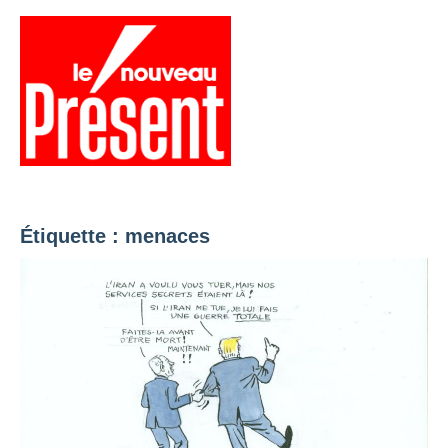
Aller
au
contenu
Menu
Présent
Hebdo
Étiquette :
menaces