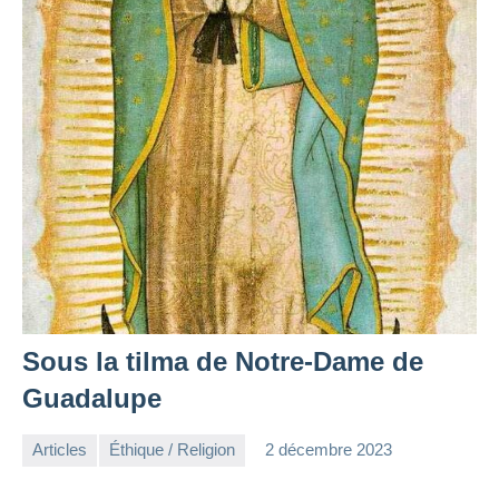
Sous la tilma de Notre-Dame de
Guadalupe
Articles
Éthique / Religion
2 décembre 2023
la
Aucun
Rédaction
commentaire