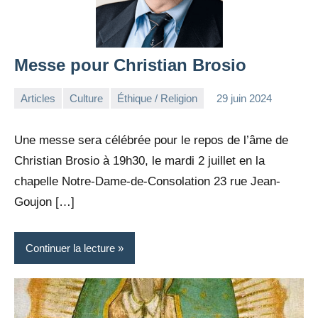
Messe pour Christian Brosio
Articles
Culture
Éthique / Religion
29 juin 2024
la
Aucun
Rédaction
commentaire
Une messe sera célébrée pour le repos de l’âme de
Christian Brosio à 19h30, le mardi 2 juillet en la
chapelle Notre-Dame-de-Consolation 23 rue Jean-
Goujon […]
Continuer la lecture