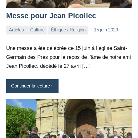
Messe pour Jean Picollec
Articles
Culture
Éthique / Religion
15 juin 2023
la
Aucun
Rédaction
commentaire
Une messe a été célébrée ce 15 juin à l’église Saint-
Germain des Prés pour le repos de l’âme de notre ami
Jean Picollec, décédé le 27 avril […]
Continuer la lecture