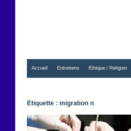
Aller
au
contenu
Accueil
Entretiens
Éthique / Religion
Étiquette :
migration n