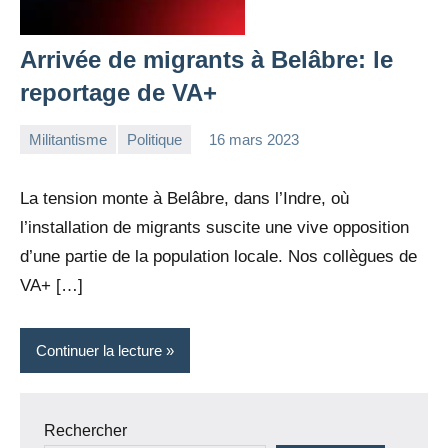
Arrivée de migrants à Belâbre: le
reportage de VA+
Militantisme
Politique
16 mars 2023
la
Aucun
Rédaction
commentaire
La tension monte à Belâbre, dans l’Indre, où
l’installation de migrants suscite une vive opposition
d’une partie de la population locale. Nos collègues de
VA+ […]
Continuer la lecture
Rechercher