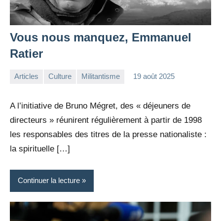
Vous nous manquez, Emmanuel
Ratier
Articles
Culture
Militantisme
19 août 2025
la
3
Rédaction
commentaires
A l’initiative de Bruno Mégret, des « déjeuners de
directeurs » réunirent régulièrement à partir de 1998
les responsables des titres de la presse nationaliste :
la spirituelle […]
Continuer la lecture