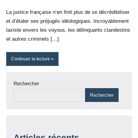
Rédaction
commentaire
La justice française n’en finit plus de se décrédibiliser
et d’étaler ses préjugés idéologiques. Incroyablement
laxiste envers les voyous, les délinquants clandestins
et autres criminels […]
Continuer la lecture
Rechercher
Rechercher
Articles récents