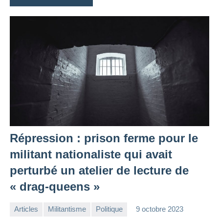
Répression : prison ferme pour le
militant nationaliste qui avait
perturbé un atelier de lecture de
« drag-queens »
Articles
Militantisme
Politique
9 octobre 2023
la
Aucun