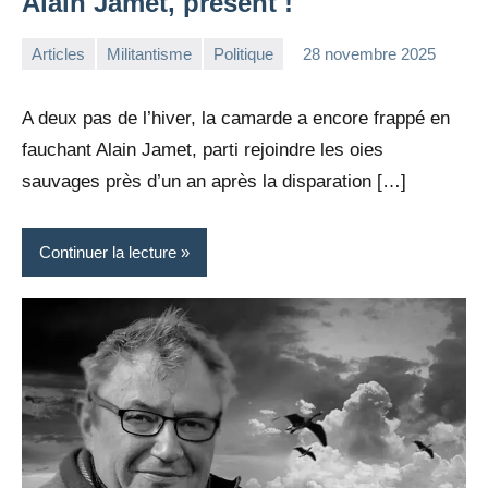
Alain Jamet, présent !
Articles
Militantisme
Politique
28 novembre 2025
la
Aucun
Rédaction
commentaire
A deux pas de l’hiver, la camarde a encore frappé en
fauchant Alain Jamet, parti rejoindre les oies
sauvages près d’un an après la disparation […]
Continuer la lecture