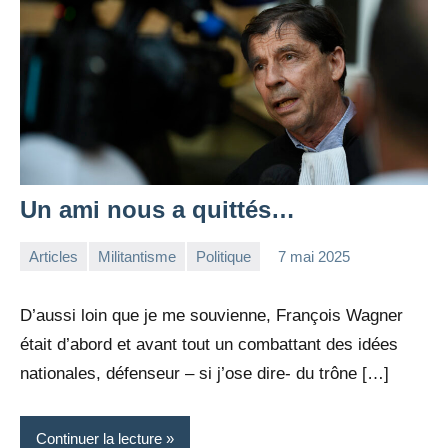
Un ami nous a quittés…
Articles
Militantisme
Politique
7 mai 2025
la
3
Rédaction
commentaires
D’aussi loin que je me souvienne, François Wagner
était d’abord et avant tout un combattant des idées
nationales, défenseur – si j’ose dire- du trône […]
Continuer la lecture