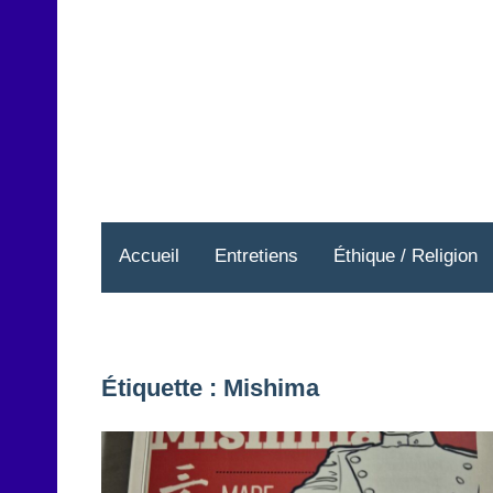
Aller
au
contenu
Accueil
Entretiens
Éthique / Religion
Étiquette :
Mishima