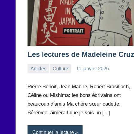
Les lectures de Madeleine Cru
Articles
Culture
11 janvier 2026
la
Aucun
Rédaction
commentaire
Pierre Benoit, Jean Mabire, Robert Brasillach,
Céline ou Mishima: les bons écrivains ont
beaucoup d’amis Ma chère sœur cadette,
Bérénice, aimerait que je sois un […]
Continuer la lecture