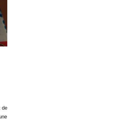
t de
 une