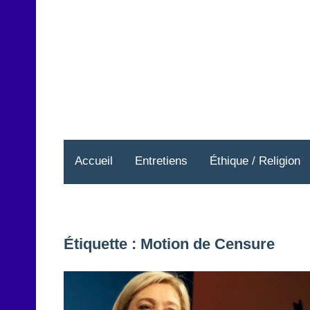
Aller
au
contenu
Accueil
Entretiens
Éthique / Religion
Étiquette :
Motion de Censure