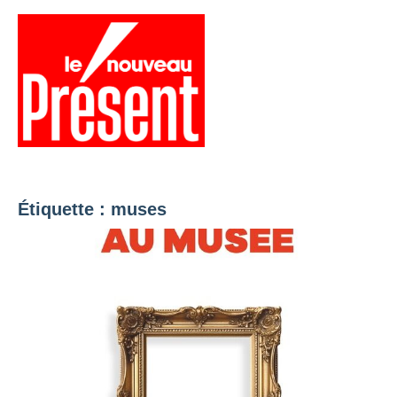
Aller
au
contenu
Menu
Présent
Hebdo
Étiquette :
muses