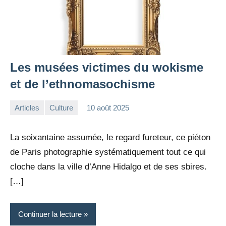
Les musées victimes du wokisme
et de l’ethnomasochisme
Articles
Culture
10 août 2025
la
Aucun
Rédaction
commentaire
La soixantaine assumée, le regard fureteur, ce piéton
de Paris photographie systématiquement tout ce qui
cloche dans la ville d’Anne Hidalgo et de ses sbires.
[…]
Continuer la lecture