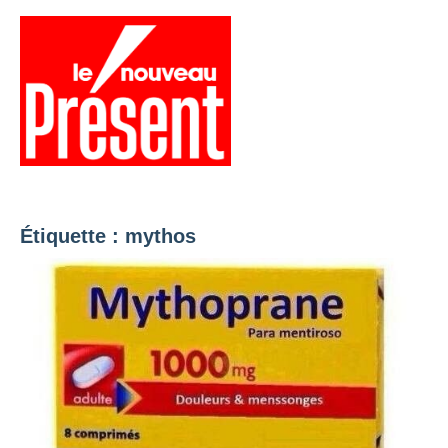
Aller
au
contenu
Menu
Présent
Hebdo
Étiquette :
mythos