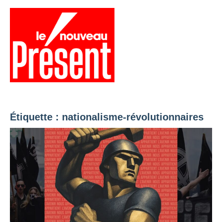
Aller
au
contenu
Menu
Présent
Hebdo
Étiquette :
nationalisme-révolutionnaires