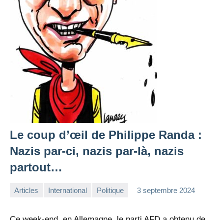
Le coup d’œil de Philippe Randa :
Nazis par-ci, nazis par-là, nazis
partout…
Articles
International
Politique
3 septembre 2024
la
Aucun
Rédaction
commentaire
Ce week-end, en Allemagne, le parti AFD a obtenu de