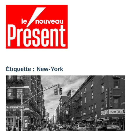
Aller
au
contenu
Menu
Présent
Hebdo
Étiquette :
New-York