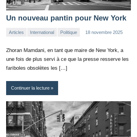
Un nouveau pantin pour New York
Articles
International
Politique
18 novembre 2025
la
Aucun
Rédaction
commentaire
Zhoran Mamdani, en tant que maire de New York, a
une fois de plus servi à ce que la presse resserve les
fariboles obsolètes les […]
Continuer la lecture