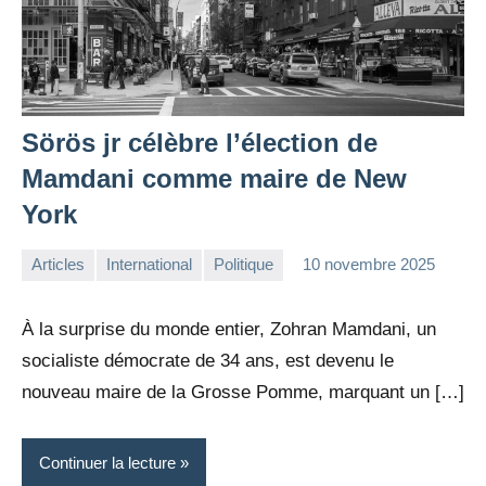
Sörös jr célèbre l’élection de
Mamdani comme maire de New
York
Articles
International
Politique
10 novembre 2025
la
Aucun
Rédaction
commentaire
À la surprise du monde entier, Zohran Mamdani, un
socialiste démocrate de 34 ans, est devenu le
nouveau maire de la Grosse Pomme, marquant un […]
Continuer la lecture