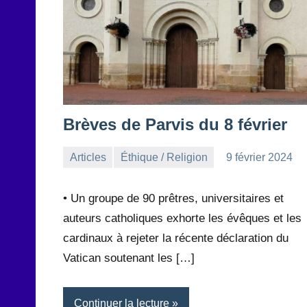
Brèves de Parvis du 8 février
Articles
Éthique / Religion
9 février 2024
la
Aucun
Rédaction
commentaire
• Un groupe de 90 prêtres, universitaires et
auteurs catholiques exhorte les évêques et les
cardinaux à rejeter la récente déclaration du
Vatican soutenant les […]
Continuer la lecture