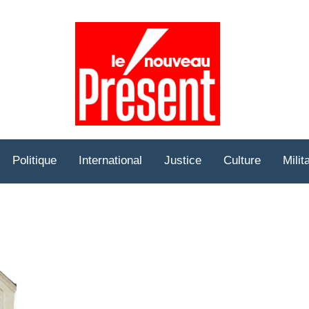
Prése
Hebd
Politique
International
Justice
Culture
Milit