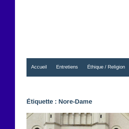
Aller
au
contenu
Accueil
Entretiens
Éthique / Religion
Étiquette :
Nore-Dame