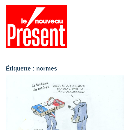
Aller
au
contenu
Menu
Présent
Hebdo
Étiquette :
normes