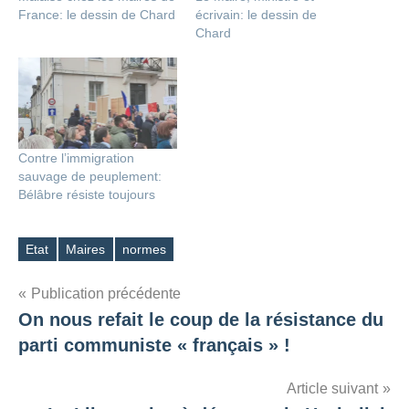
France: le dessin de Chard
écrivain: le dessin de
Chard
Contre l’immigration
sauvage de peuplement:
Bélâbre résiste toujours
Etat
Maires
normes
Étiquettes
Navigation
Publication précédente
On nous refait le coup de la résistance du
de
parti communiste « français » !
l’article
Article suivant