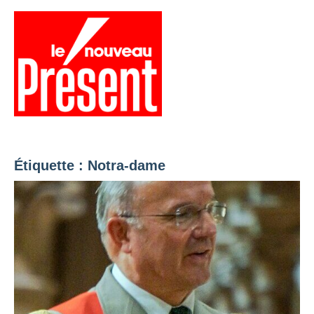
Aller
au
contenu
Menu
Présent
Hebdo
Étiquette :
Notra-dame