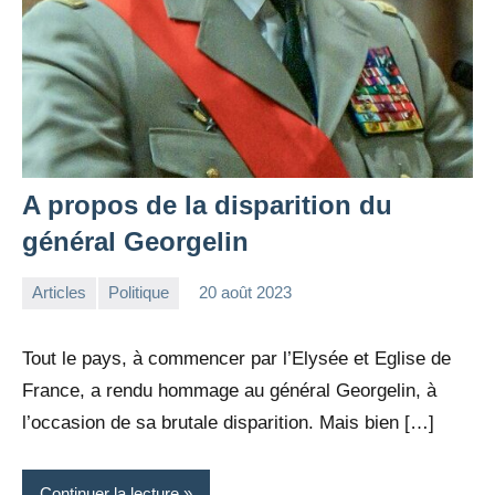
A propos de la disparition du
général Georgelin
Articles
Politique
20 août 2023
la
Aucun
Rédaction
commentaire
Tout le pays, à commencer par l’Elysée et Eglise de
France, a rendu hommage au général Georgelin, à
l’occasion de sa brutale disparition. Mais bien […]
Continuer la lecture