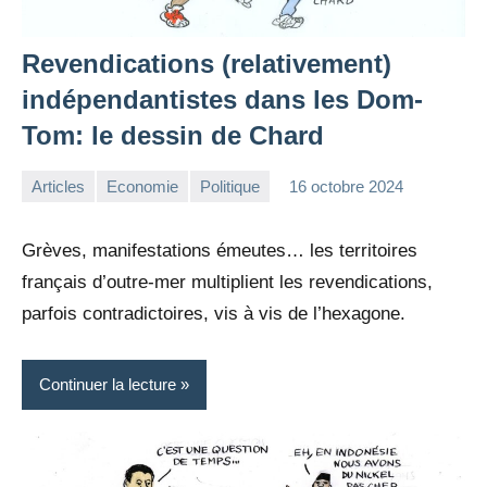
Revendications (relativement)
indépendantistes dans les Dom-
Tom: le dessin de Chard
Articles
Economie
Politique
16 octobre 2024
la
Aucun
Rédaction
commentaire
Grèves, manifestations émeutes… les territoires
français d’outre-mer multiplient les revendications,
parfois contradictoires, vis à vis de l’hexagone.
Continuer la lecture