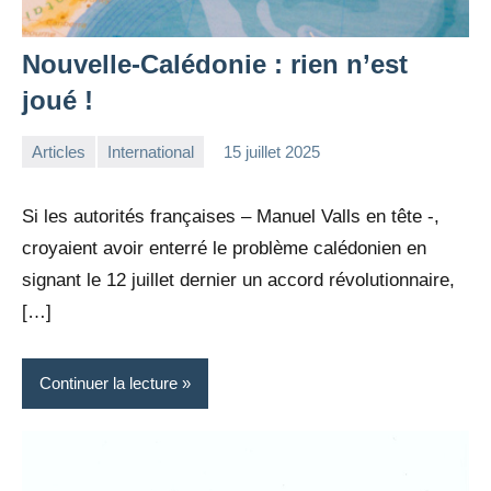
Nouvelle-Calédonie : rien n’est
joué !
Articles
International
15 juillet 2025
la
Aucun
Rédaction
commentaire
Si les autorités françaises – Manuel Valls en tête -,
croyaient avoir enterré le problème calédonien en
signant le 12 juillet dernier un accord révolutionnaire,
[…]
Continuer la lecture