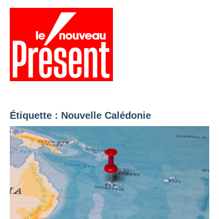
Aller
au
contenu
Menu
Présent
Hebdo
Étiquette :
Nouvelle Calédonie