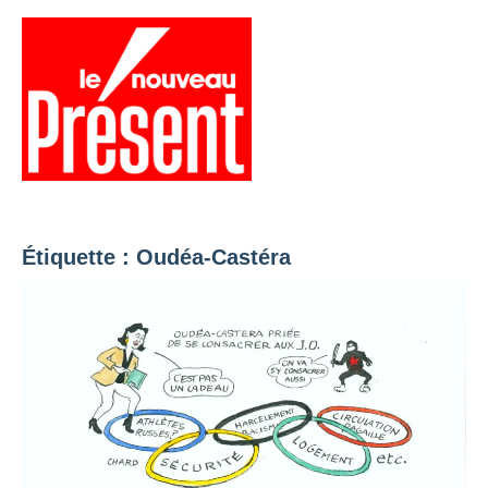
Aller
au
contenu
Menu
Présent
Hebdo
Étiquette :
Oudéa-Castéra