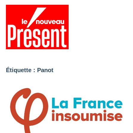
Aller
au
contenu
Menu
Présent
Hebdo
Étiquette :
Panot