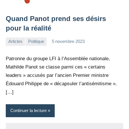
Quand Panot prend ses désirs
pour la réalité
Articles
Politique
5 novembre 2023
la
2
Rédaction
commentaires
Patronne du groupe LFI à l’Assemblée nationale,
Mathilde Panot se classe parmi ces « certains
leaders » accusés par l’ancien Premier ministre
Édouard Philippe de « décapsuler l’antisémitisme ».
[…]
Continuer la lecture