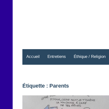
Aller
au
contenu
Accueil
Entretiens
Éthique / Religion
Étiquette :
Parents