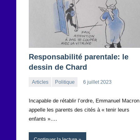
Responsabilité parentale: le
dessin de Chard
Articles
Politique
6 juillet 2023
la
Aucun
Rédaction
commentaire
Incapable de rétablir l’ordre, Emmanuel Macron
appelle les parents des cités à « tenir leurs
enfants »….
Continuer la lecture