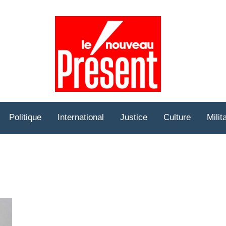
Prése
Hebd
Politique
International
Justice
Culture
Milit