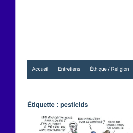
Aller
au
contenu
Accueil
Entretiens
Éthique / Religion
Étiquette :
pesticids