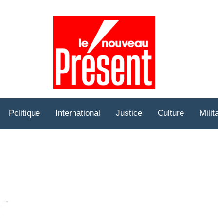
Prése
Hebd
Politique
International
Justice
Culture
Milit