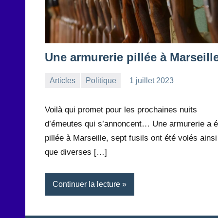
Une armurerie pillée à Marseill
Articles
Politique
1 juillet 2023
la
Aucun
Rédaction
commentaire
Voilà qui promet pour les prochaines nuits
d’émeutes qui s’annoncent… Une armurerie a é
pillée à Marseille, sept fusils ont été volés ainsi
que diverses […]
Continuer la lecture