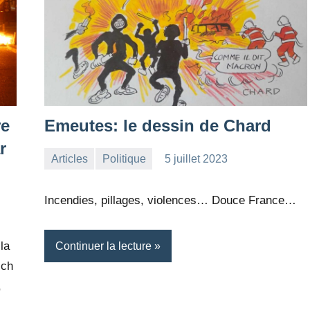
re
Emeutes: le dessin de Chard
r
Articles
Politique
5 juillet 2023
la
Aucun
Rédaction
commentaire
Incendies, pillages, violences… Douce France…
la
Continuer la lecture
ich
,