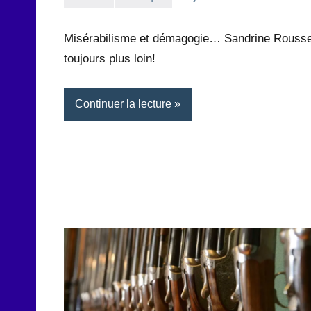
la
Aucun
Rédaction
commentaire
Misérabilisme et démagogie… Sandrine Rouss
toujours plus loin!
Continuer la lecture