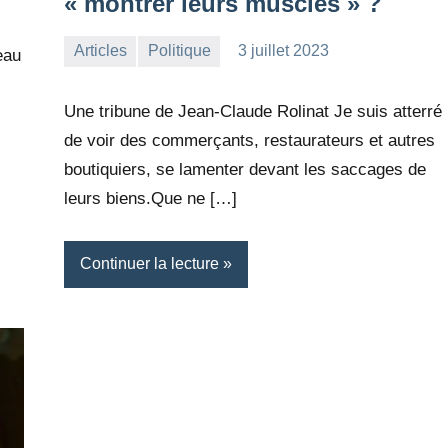
« montrer leurs muscles » ?
Articles
Politique
3 juillet 2023
eau
la
Aucun
Rédaction
commentaire
Une tribune de Jean-Claude Rolinat Je suis atterré
de voir des commerçants, restaurateurs et autres
boutiquiers, se lamenter devant les saccages de
leurs biens.Que ne […]
Continuer la lecture