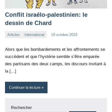
Conflit israélo-palestinien: le
dessin de Chard
Articles
International
19 octobre 2023
la
Aucun
Rédaction
commentaire
Alors que les bombardements et les affrontements se
succèdent et que l’hystérie semble s’être emparée
des partisans des deux camps, les discours invitant à
la […]
Continuer la lecture
Rechercher