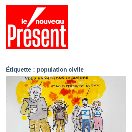
Aller
au
contenu
Menu
Présent
Hebdo
Étiquette :
population civile