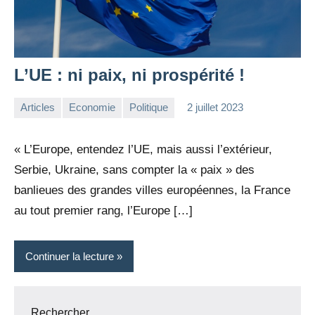
L’UE : ni paix, ni prospérité !
Articles
Economie
Politique
2 juillet 2023
la
Aucun
Rédaction
commentaire
« L’Europe, entendez l’UE, mais aussi l’extérieur,
Serbie, Ukraine, sans compter la « paix » des
banlieues des grandes villes européennes, la France
au tout premier rang, l’Europe […]
Continuer la lecture
Rechercher