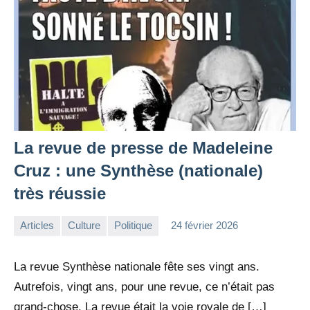
La revue de presse de Madeleine
Cruz : une Synthèse (nationale)
très réussie
Articles
Culture
Politique
24 février 2026
la
Aucun
Rédaction
commentaire
La revue Synthèse nationale fête ses vingt ans.
Autrefois, vingt ans, pour une revue, ce n’était pas
grand-chose. La revue était la voie royale de […]