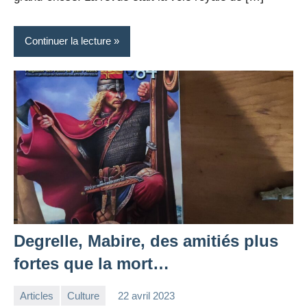
Continuer la lecture
Degrelle, Mabire, des amitiés plus
fortes que la mort…
Articles
Culture
22 avril 2023
la
Aucun