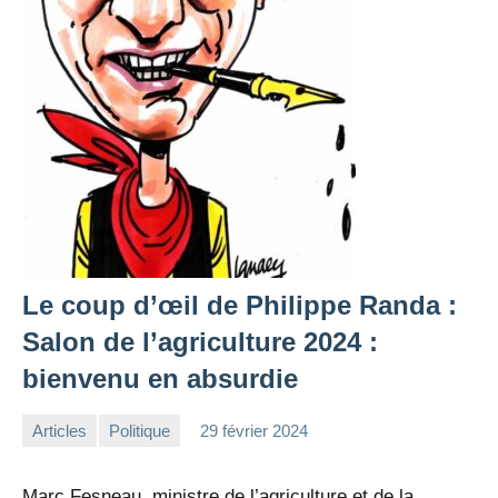
Le coup d’œil de Philippe Randa :
Salon de l’agriculture 2024 :
bienvenu en absurdie
Articles
Politique
29 février 2024
la
1
Rédaction
commentaire
Marc Fesneau, ministre de l’agriculture et de la