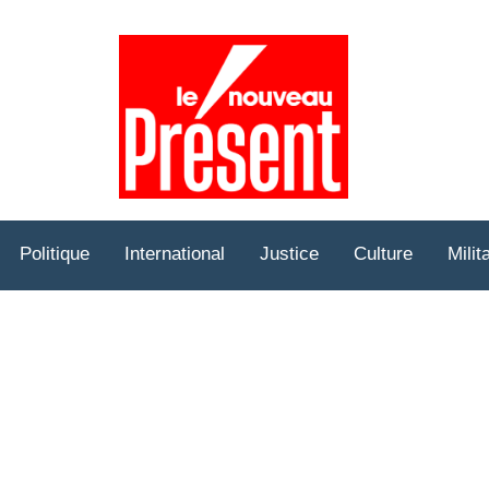
Prése
Hebd
Politique
International
Justice
Culture
Milit