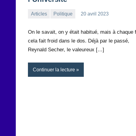
Articles
Politique
20 avril 2023
la
Aucun
Rédaction
commentaire
On le savait, on y était habitué, mais à chaque 
cela fait froid dans le dos. Déjà par le passé,
Reynald Secher, le valeureux […]
Continuer la lecture