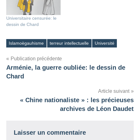
Universitaire censurée: le
dessin de Chard
Islamoègauhisme
terreur intellectuelle
Université
Étiquettes
Navigation
Publication précédente
Arménie, la guerre oubliée: le dessin de
de
Chard
l’article
Article suivant
« Chine nationaliste » : les précieuses
archives de Léon Daudet
Laisser un commentaire