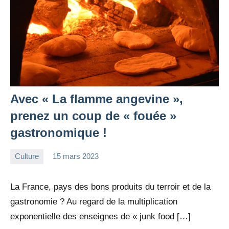
Avec « La flamme angevine »,
prenez un coup de « fouée »
gastronomique !
Culture
15 mars 2023
la
Aucun
Rédaction
commentaire
La France, pays des bons produits du terroir et de la
gastronomie ? Au regard de la multiplication
exponentielle des enseignes de « junk food […]