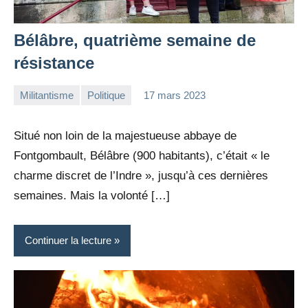
Bélâbre, quatrième semaine de
résistance
Militantisme
Politique
17 mars 2023
la
Aucun
Rédaction
commentaire
Situé non loin de la majestueuse abbaye de
Fontgombault, Bélâbre (900 habitants), c’était « le
charme discret de l’Indre », jusqu’à ces dernières
semaines. Mais la volonté […]
Continuer la lecture