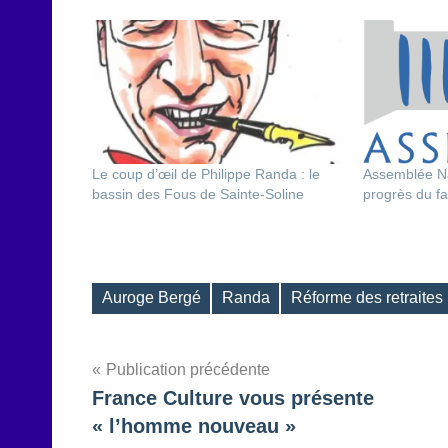
Le coup d’œil de Philippe Randa : le
Assemblée Na
bassin des Fous de Sainte-Soline
progrès du f
Auroge Bergé
Randa
Réforme des retraites
Étiquettes
Navigation
Publication précédente
France Culture vous présente
de
« l’homme nouveau »