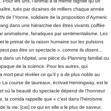
s. Pour les uns, l’animal a la même dignité qu’un
ître, tués par dizaines de milliers chaque année
RN de l’Yonne, solidaire de la proposition d’Aymeric
 rang dans une hiérarchie des êtres vivants coiffée
par animalisme, fanatiques par sentimentalisme. Les
 et le primat de la raison humaine sur les pulsions
 peut pas être un spectacle », comme ils disent…
e dans un hôpital, une pièce du Planning familial ou
paque de la science. Pour les autres, qui
a mort peut révéler ce qu’il y a de plus noble au
« La course de taureaux, écrivait Hemingway, est le
rt et où la beauté du spectacle dépend de l’honneur
 la corrida rappelle que « c’est dans l’héroïsme
la vie, [car] ce qui en elle a le plus de saveur,