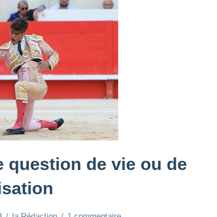
e question de vie ou de
isation
3
la Rédaction
1 commentaire