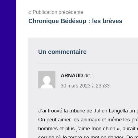
Navigation
Publication précédente
Chronique Bédésup : les brèves
de
l’article
Un commentaire
ARNAUD
dit :
30 mars 2023 à 23h33
J’ai trouvé la tribune de Julien Langella un 
On peut aimer les animaux et même les préf
hommes et plus j’aime mon chien », aurait di
corrida où le torero se met en danger. De m