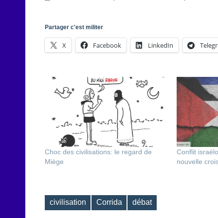
Partager c'est militer
X
Facebook
LinkedIn
Teleg
Choc des civilisations: le regard de
Conflit israél
Miège
nouvelle croi
civilisation
Corrida
débat
Étiquettes