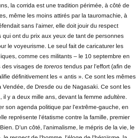
ns, la corrida est une tradition périmée, à côté de
res, même les moins attirés par la tauromachie, à
fendait sans l’aimer, elle doit jouir du respect
qui ont du prix aux yeux de tant de personnes
 le voyeurisme. Le seul fait de caricaturer les
diques, comme ces militants – le 10 septembre en
es des visages de
toreros
tendus par l’effort (afin de
lifie définitivement les « antis ». Ce sont les mêmes
la Vendée, de Dresde ou de Nagasaki. Ce sont les
 il y a deux mille ans, devant la femme adultère.
ter son agenda politique par l’extrême-gauche, en
elle représente l’étatisme contre la famille, premier
Bien. D’un côté, l’animalisme, le mépris de la vie, le
e, le respect de l’homme, l’éloge de l’héroïsme, la