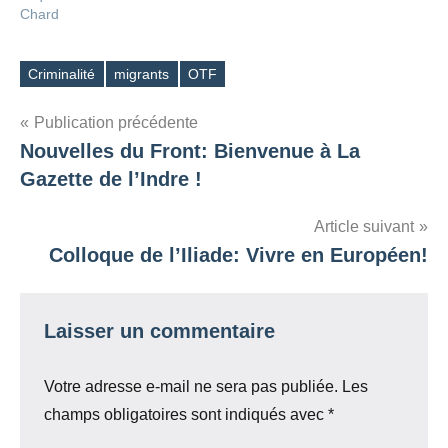
Chard
public a en effet
(re)découvert à cette…
Criminalité
migrants
OTF
Étiquettes
Navigation
Publication précédente
Nouvelles du Front: Bienvenue à La
de
Gazette de l’Indre !
l’article
Article suivant
Colloque de l’Iliade: Vivre en Européen!
Laisser un commentaire
Votre adresse e-mail ne sera pas publiée.
Les
champs obligatoires sont indiqués avec
*