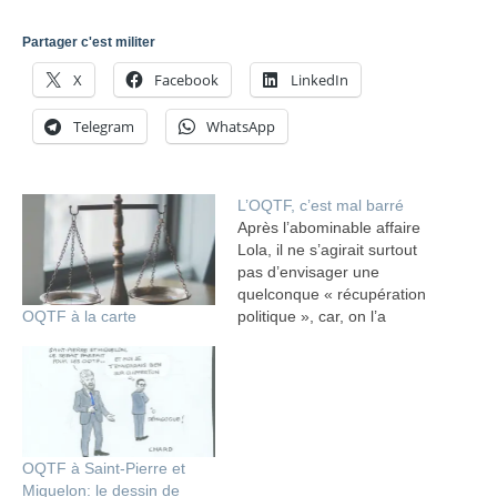
Partager c'est militer
X
Facebook
LinkedIn
Telegram
WhatsApp
L’OQTF, c’est mal barré
Après l’abominable affaire
Lola, il ne s’agirait surtout
pas d’envisager une
quelconque « récupération
OQTF à la carte
politique », car, on l’a
compris grâce aux belles
consciences de gauche,
cela serait tout à fait
inacceptable voire,
évidemment, nauséabond.
Parlons donc plutôt de
OQTF à Saint-Pierre et
justice et d’efficacité
Miquelon: le dessin de
administrative. Le grand