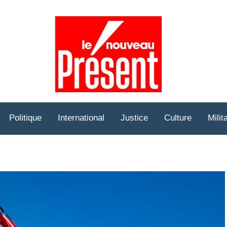
Prése
Hebd
Politique
International
Justice
Culture
Milit