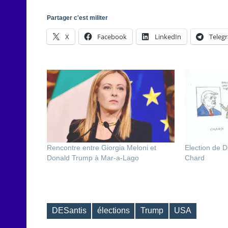
Partager c'est militer
X
Facebook
LinkedIn
Teleg
Rencontre entre Giorgia Meloni et
Election de D
Donald Trump à Mar-a-Lago
Chard
DESantis
élections
Trump
USA
Étiquettes