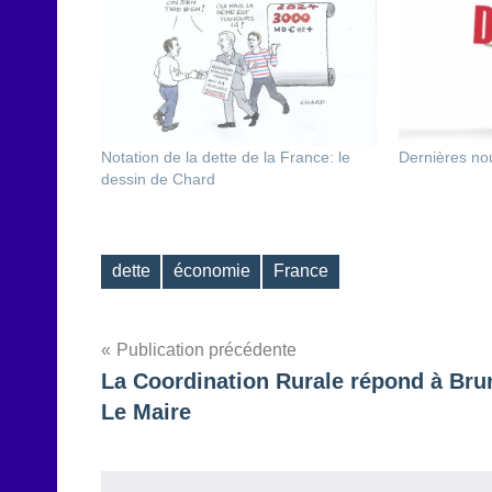
Notation de la dette de la France: le
Dernières nou
dessin de Chard
dette
économie
France
Étiquettes
Navigation
Publication précédente
La Coordination Rurale répond à Bru
de
Le Maire
l’article