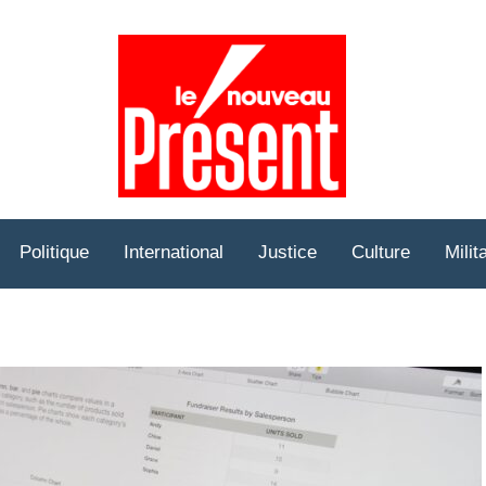
Prése
Hebd
Politique
International
Justice
Culture
Milit