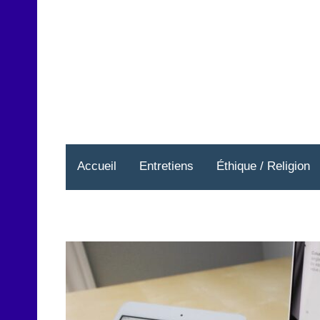
Aller
au
contenu
Accueil
Entretiens
Éthique / Religion