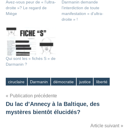
Avez-vous peur de « l’ultra-
Darmanin demande
droite »? Le regard de
l’interdiction de toute
Miège
manifestation « d’ultra-
droite » !
Qui sont les « fichés S » de
Darmanin ?
ciruclaire
Darmanin
démocratie
justice
liberté
Étiquettes
Navigation
Publication précédente
Du lac d’Annecy à la Baltique, des
de
mystères bientôt élucidés?
l’article
Article suivant