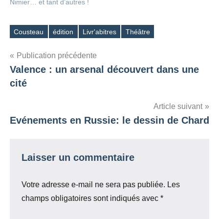
Nimier… et tant d’autres !
Cousteau
édition
Livr'abitres
Théâtre
Étiquettes
Navigation
Publication précédente
Valence : un arsenal découvert dans une
de
cité
l’article
Article suivant
Evénements en Russie: le dessin de Chard
Laisser un commentaire
Votre adresse e-mail ne sera pas publiée.
Les
champs obligatoires sont indiqués avec
*