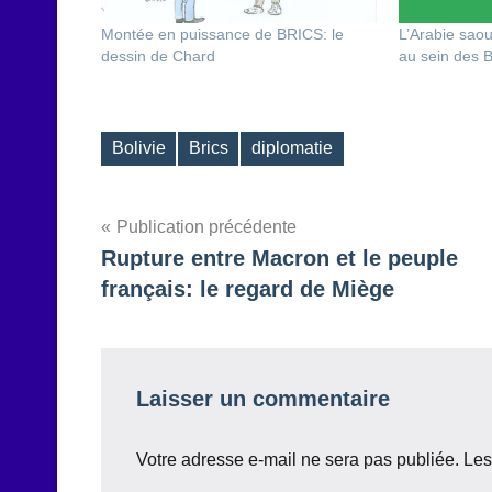
Montée en puissance de BRICS: le
L’Arabie saou
dessin de Chard
au sein des 
Bolivie
Brics
diplomatie
Étiquettes
Navigation
Publication précédente
Rupture entre Macron et le peuple
de
français: le regard de Miège
l’article
Laisser un commentaire
Votre adresse e-mail ne sera pas publiée.
Les