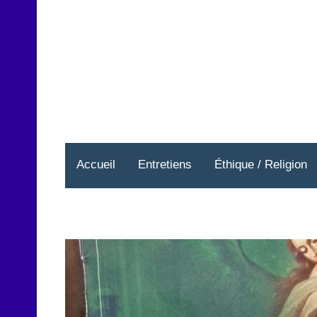
Aller
au
contenu
Accueil
Entretiens
Éthique / Religion