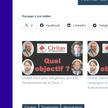
Partager c'est militer
X
Facebook
LinkedIn
Teleg
Civitas est-il plus dangereux que Les
Civitas Inter
Soulèvement de la Terre ?
campagne d’a
d’abonnemen
Civitas
Darmanin
dissolution