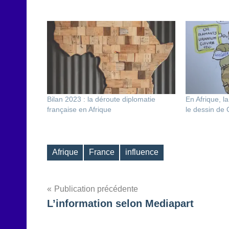
Bilan 2023 : la déroute diplomatie
En Afrique, l
française en Afrique
le dessin de
Afrique
France
influence
Étiquettes
Navigation
Publication précédente
L’information selon Mediapart
de