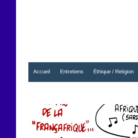
Aller
au
contenu
Accueil
Entretiens
Éthique / Religion