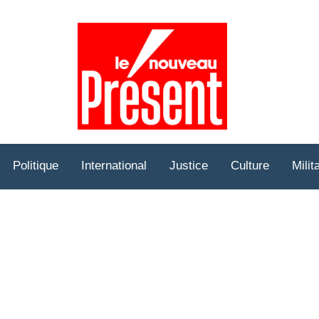
Prése
Hebd
Politique
International
Justice
Culture
Milit