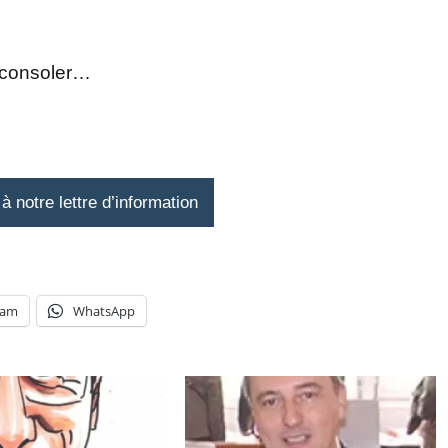
t consoler…
 notre lettre d’information
ram
WhatsApp