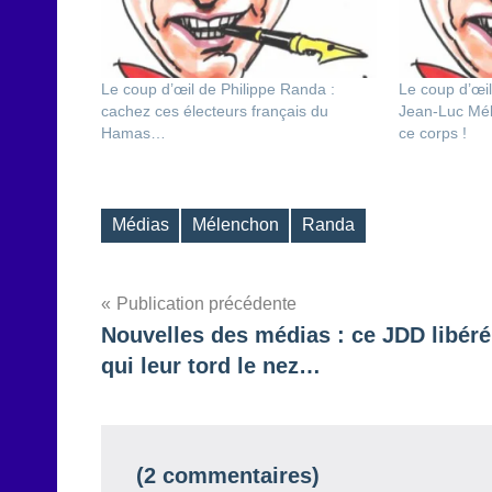
Le coup d’œil de Philippe Randa :
Le coup d’œil
cachez ces électeurs français du
Jean-Luc Mél
Hamas…
ce corps !
Médias
Mélenchon
Randa
Étiquettes
Navigation
Publication précédente
Nouvelles des médias : ce JDD libéré
de
qui leur tord le nez…
l’article
(2 commentaires)