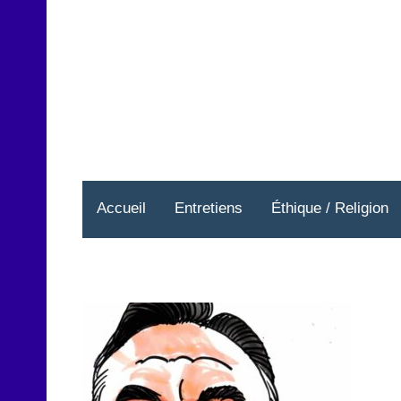
Aller
au
contenu
Accueil
Entretiens
Éthique / Religion