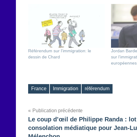
Référendum sur l’immigration: le
Jordan Barde
dessin de Chard
sur l’immigrat
européennes
France
Immigration
référendum
Étiquettes
Navigation
Publication précédente
Le coup d’œil de Philippe Randa : lot
de
consolation médiatique pour Jean-L
l’article
Mélenchon