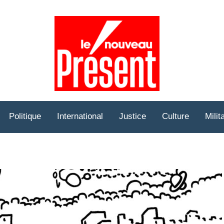
Prése
Hebd
Politique
International
Justice
Culture
Milit